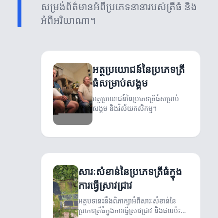
សម្រង់ព័ត៌មានអំពីប្រភេទនានារបស់ត្រីធំ និង
អំពីអរិយាណា។
អត្ថប្រយោជន៍នៃប្រភេទត្រី
ធំសម្រាប់សង្គម
អត្ថប្រយោជន៍នៃប្រភេទត្រីធំសម្រាប់
សង្គម និងវិស័យកសិកម្ម។
សារៈសំខាន់នៃប្រភេទត្រីធំក្នុង
ការធ្វើស្រាវជ្រាវ
អត្ថបទនេះនឹងពិភាក្សាអំពីសារៈសំខាន់នៃ
ប្រភេទត្រីធំក្នុងការធ្វើស្រាវជ្រាវ និងផលប៉ះ