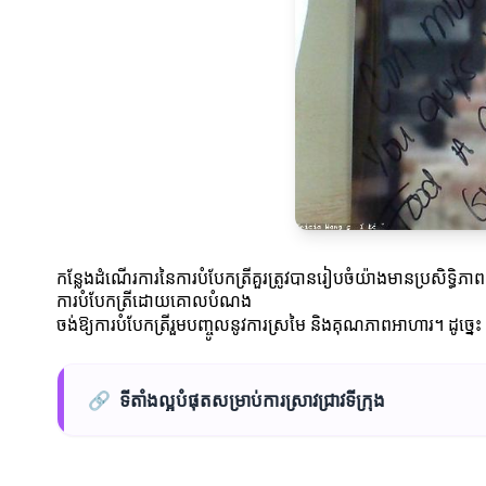
កន្លែងដំណើរការនៃការបំបែកត្រីគួរត្រូវបានរៀបចំយ៉ាងមានប្រសិទ្ធិភា
ការបំបែកត្រីដោយគោលបំណង
ចង់ឱ្យការបំបែកត្រីរួមបញ្ចូលនូវការស្រមៃ និងគុណភាពអាហារ។ ដូច្នេះ 
🔗
ទីតាំងល្អបំផុតសម្រាប់ការស្រាវជ្រាវទីក្រុង