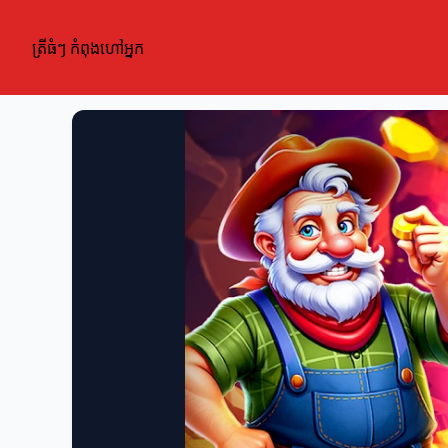
ត្រីធំៗ កំពុងហៅអ្នក