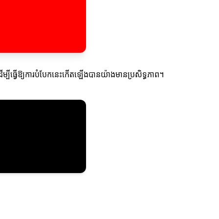
ើរដើម្បីធ្វើឱ្យការបំបែកនេះកើតឡើងបានយ៉ាងមានប្រសិទ្ធភាព។