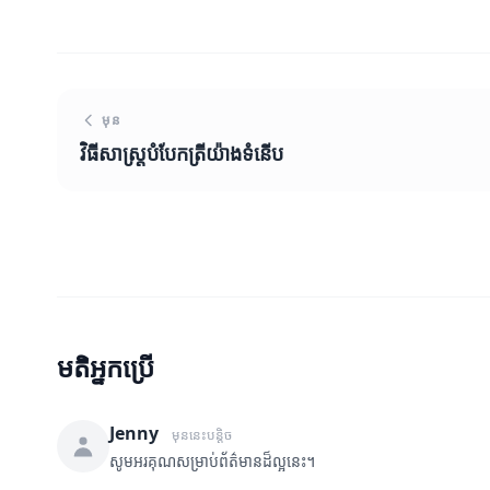
មុន
វិធីសាស្រ្តបំបែកត្រីយ៉ាងទំនើប
មតិអ្នកប្រើ
Jenny
មុននេះបន្តិច
សូមអរគុណសម្រាប់ព័ត៌មានដ៏ល្អនេះ។