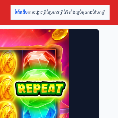
ទំព័រដើម
ការបង្ហោះត្រីធំ
ប្រភេទត្រីធំ
ទីតាំងល្អបំផុត
ការបំបែកត្រី