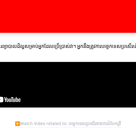
ការព្យាបាលដ៏ល្អសម្រាប់អ្នកដែលប្រើប្រាស់វា។ អ្នកនឹងត្រូវការបច្ចេកទេសប្រស
▶
Watch Video related to: បច្ចេកទេសប្រសើរខាងការបំបែកត្រី