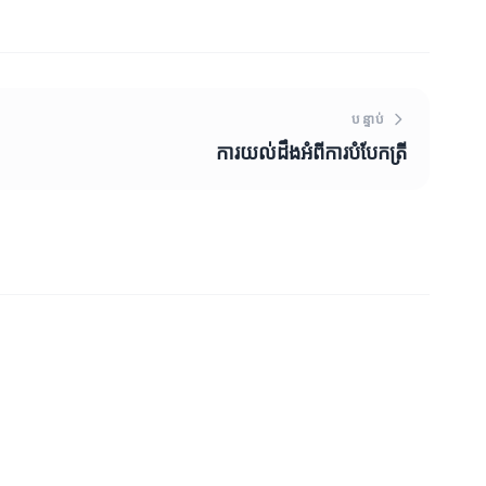
បន្ទាប់
ការយល់ដឹងអំពីការបំបែកត្រី