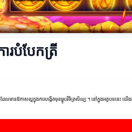
របំបែកត្រី
អាហារដែលមានឱកាសល្អក្នុងការបង្កើតមុខម្ហូបវិចិត្រសិល្បៈ។ នៅក្នុងអត្ថបទនេះ 