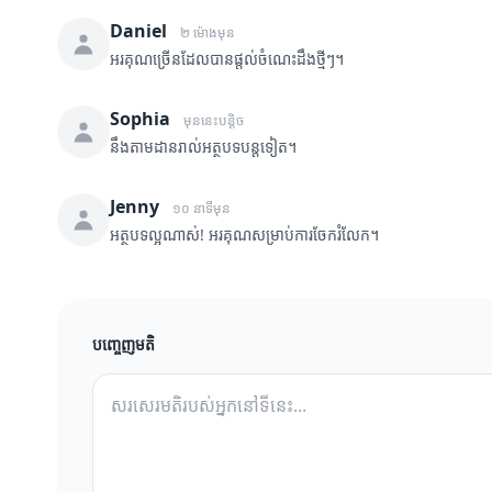
Daniel
២ ម៉ោងមុន
អរគុណច្រើនដែលបានផ្តល់ចំណេះដឹងថ្មីៗ។
Sophia
មុននេះបន្តិច
នឹងតាមដានរាល់អត្ថបទបន្តទៀត។
Jenny
១០ នាទីមុន
អត្ថបទល្អណាស់! អរគុណសម្រាប់ការចែករំលែក។
បញ្ចេញមតិ