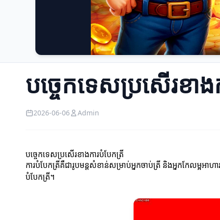
បច្ចេកទេសប្រសើរខាងកា
2026-06-06
Admin
បច្ចេកទេសប្រសើរខាងការបំបែកត្រី
ការបំបែកត្រីគឺជារូបមន្តសំខាន់សម្រាប់អ្នកចាប់ត្រី និងអ្នកកែលម្អ
បំបែកត្រី។