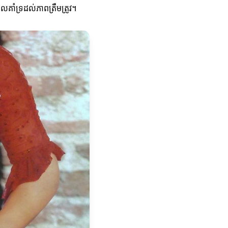
គាំទ្រដល់ភាពត្រឹមត្រូវ។