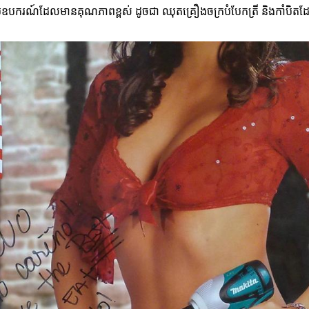
ប្រើឧបករណ៍ដែលមានគុណភាពខ្ពស់ ដូចជា ឈុតគ្រឿងចក្របំបែកត្រី និងកាំបិតដែល