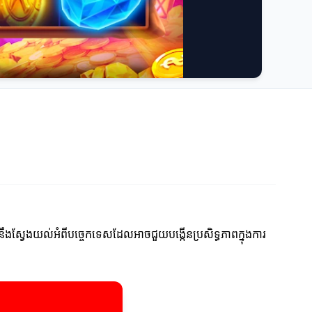
យើងនឹងស្វែងយល់អំពីបច្ចេកទេសដែលអាចជួយបង្កើនប្រសិទ្ធភាពក្នុងការ