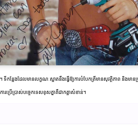
ព។ ទីកន្លែងដែលមានលក្ខណៈស្អាតនឹងធ្វើឱ្យការបំបែកត្រីមានសុវត្ថិភាព និងមានប
ការប្រើប្រាស់បច្ចេកទេសខុសគ្នាគឺជាកត្តាសំខាន់។