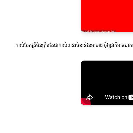
ការបំបែកត្រីមិនត្រឹមតែជាការបំពានសំខាន់នៃអាហារ ប៉ុន្តែវាក៏អាចជា