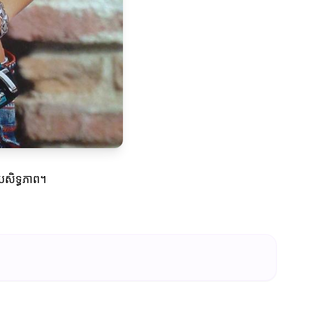
្រសិទ្ធភាព។