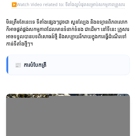
▶
Watch Video related to: ទីតាំងល្អបំផុតសម្រាប់សកម្មភាពគ្រួសារ
មិនត្រឹមតែនេះទេ ទីតាំងផ្សេងៗដូចជា សួនល្បែង និងឧទ្យានពិភពលោក
ក៏អាចផ្គត់ផ្គង់សកម្មភាពដែលមានទំនាក់ទំនង ជាដើម។ នៅទីនេះ គ្រួសារ
អាចទទួលបានបទពិសោធន៍ថ្មី និងសប្បាយរីករាយក្នុងការធ្វើដំណើរទៅ
កាន់ទីតាំងថ្មីៗ។
📰
ការបំបែកត្រី