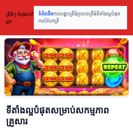
ត្រីធំៗ កំពុងហៅ
ទំព័រដើម
ការបង្ហោះត្រីធំ
ប្រភេទត្រីធំ
ទីតាំងល្អបំផុត
អ្នក
ការបំបែកត្រី
ទីតាំងល្អបំផុតសម្រាប់សកម្មភាព
គ្រួសារ