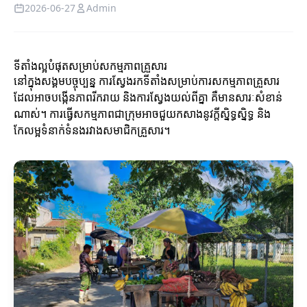
2026-06-27
Admin
ទីតាំងល្អបំផុតសម្រាប់សកម្មភាពគ្រួសារ
នៅក្នុងសង្គមបច្ចុប្បន្ន ការស្វែងរកទីតាំងសម្រាប់ការសកម្មភាពគ្រួសារ
ដែលអាចបង្កើនភាពរីករាយ និងការស្វែងយល់ពីគ្នា គឺមានសារៈសំខាន់
ណាស់។ ការធ្វើសកម្មភាពជាក្រុមអាចជួយកសាងនូវក្តីស្និទ្ធស្និទ្ធ និង
កែលម្អទំនាក់ទំនងរវាងសមាជិកគ្រួសារ។