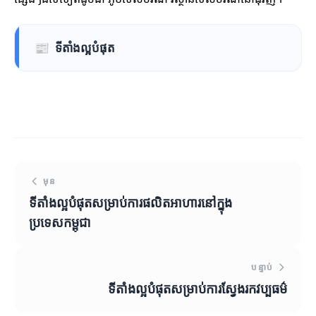
📰
ទីតាំងល្អបំផុត
មុន
ទីតាំងល្អបំផុតសម្រាប់ការផលិតអាហារនៅក្នុង
ប្រទេសកម្ពុជា
បន្ទាប់
ទីតាំងល្អបំផុតសម្រាប់ការស្វែងរកវប្បធម៌