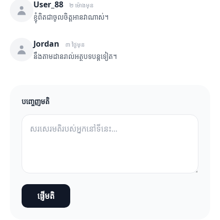
User_88
២ ម៉ោងមុន
ខ្ញុំពិតជាចូលចិត្តអានវាណាស់។
Jordan
៣ ថ្ងៃមុន
នឹងតាមដានរាល់អត្ថបទបន្តទៀត។
បញ្ចេញមតិ
ផ្ញើមតិ