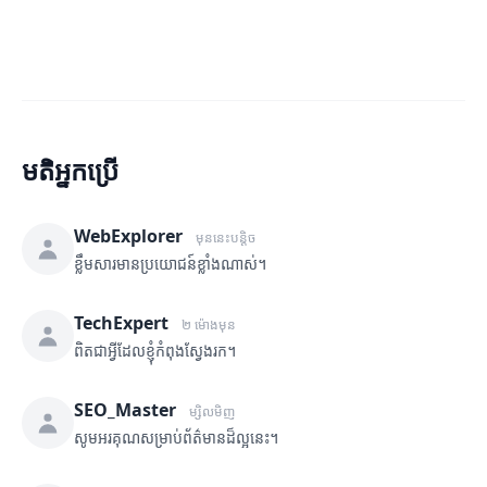
មតិអ្នកប្រើ
WebExplorer
មុននេះបន្តិច
ខ្លឹមសារមានប្រយោជន៍ខ្លាំងណាស់។
TechExpert
២ ម៉ោងមុន
ពិតជាអ្វីដែលខ្ញុំកំពុងស្វែងរក។
SEO_Master
ម្សិលមិញ
សូមអរគុណសម្រាប់ព័ត៌មានដ៏ល្អនេះ។