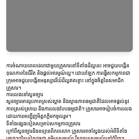
ការចំណាយពេលវេលាជាមួយគ្រួសារនៅទីតាំងដ៏ល្អនេះ អាចជួយបង្កើន
គុណភាពនៃជីវិត និងផ្តល់អារម្មណ៍ល្អ។ ដោយឡែក ការធ្វើសកម្មភាពជា
ក្រុមអាចជួយបង្កើតអនុស្សាវរីយ៍ដ៏ល្អឥតខ្ចោះ នៅក្នុងចិត្តនៃសមាជិក
គ្រួសារ។
ការលេងនៅសួនច្បារ
សួនច្បារមានរូបភាពស្រស់ស្អាត និងស្ថានភាពធម្មជាតិដែលអាចផ្តល់នូវ
ភាពស្រស់ស្រាយ និងការលេងបែបធម្មជាតិ។ គ្រួសារអាចរៀបចំការលេង
ដោយការអញ្ជើញមិត្តភក្តិមកចូលរួម។
ទីតាំងផ្សេងទៀតសម្រាប់សកម្មភាពគ្រួសារ
ក្រៅពីសួនច្បារនិងឧទ្យានពិភពលោក គ្រួសារអាចស្វែងយល់អំពីទីតាំង
ផ្សេងៗដទៃទៀតដូចជា ភូមិទេសចរណ៍ រឺស្ថានទេសចរណ៍នៅជុំវិញ។