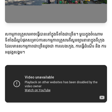
សកម្មភាពគ្រួសារអាចធ្វើបាននៅក្នុងទីតាំងជាច្រើន។ មួយក្នុងចំណោម
ទីតាំងដ៏ល្អបំផុតសម្រាប់ការសកម្មភាពគ្រួសារគឺសួនច្បារនានាក្នុងទីក្រុង
ដែលមានសកម្មភាពជាច្រើនដូចជា ការលេងក្មេង, ការធ្វើដំណើរ និង ការ
អនុវត្តសង្គម។